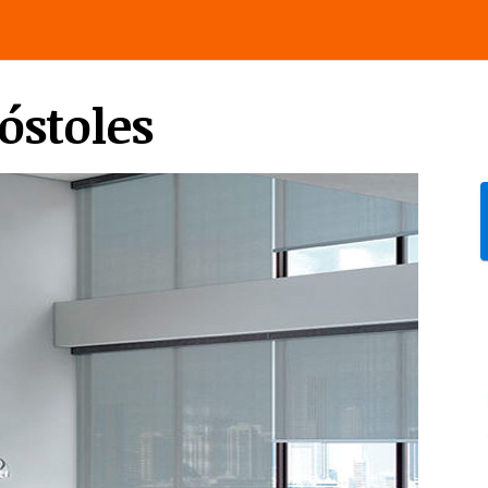
óstoles