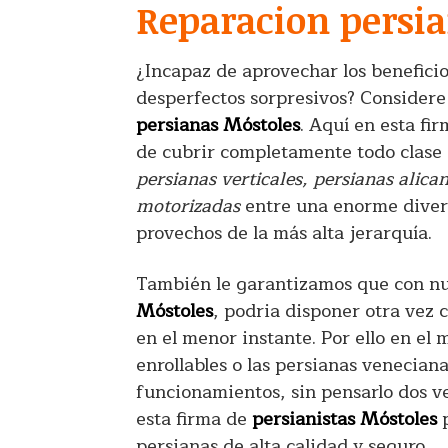
Reparacion persia
¿Incapaz de aprovechar los benefici
desperfectos sorpresivos? Considere 
persianas Móstoles
. Aquí en esta fi
de cubrir completamente todo clase 
persianas verticales, persianas alica
motorizadas
entre una enorme diver
provechos de la más alta jerarquía.
También le garantizamos que con nu
Móstoles
, podria disponer otra vez 
en el menor instante. Por ello en el
enrollables o las persianas venecian
funcionamientos, sin pensarlo dos v
esta firma de
persianistas Móstoles
p
persianas de alta calidad y seguro
.