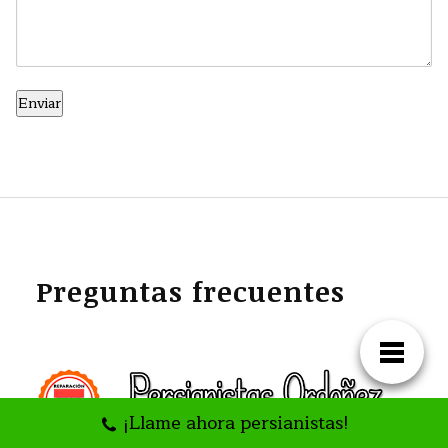
Preguntas frecuentes
¡Llame ahora persianistas!
🕒 ¿Cuanto tardan en llegar?
Los técnicos de