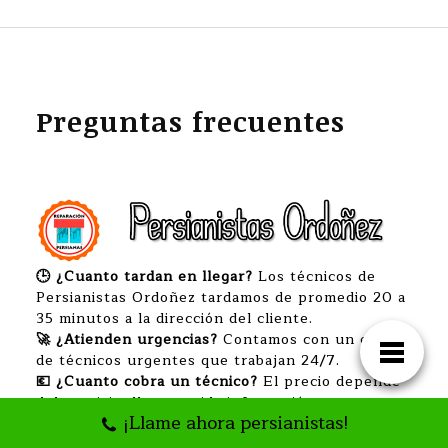
Preguntas frecuentes
🕒 ¿Cuanto tardan en llegar?
Los técnicos de
Persianistas Ordoñez tardamos de promedio 20 a
35 minutos a la dirección del cliente.
🚀 ¿Atienden urgencias?
Contamos con un equipo
de técnicos urgentes que trabajan 24/7.
💶 ¿Cuanto cobra un técnico?
El precio depende
del servicio, llame y pida información.
¡Llame ahora persianistas!
💳 ¿Como pagar los servicios de un técnico?
Efectivo, Bizum, tarjetas débito ó crédito.