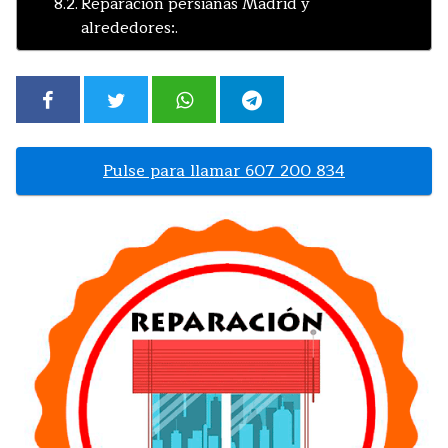
Reparacion persianas Madrid y
alrededores:.
Pulse para llamar 607 200 834