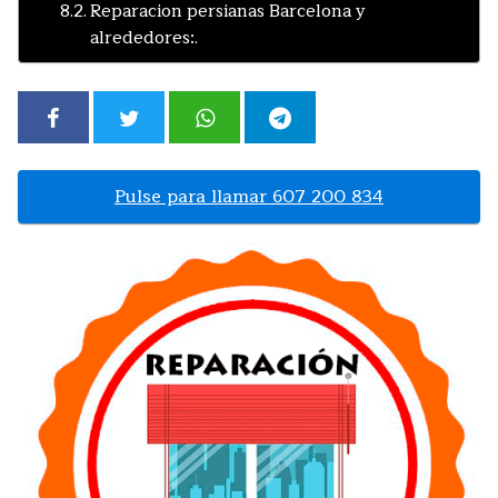
Reparacion persianas Barcelona y
alrededores:.
Pulse para llamar 607 200 834