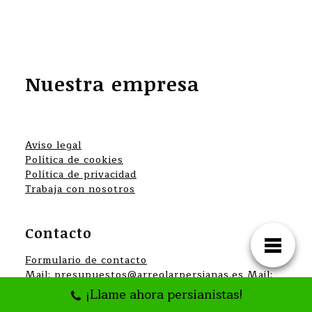
Nuestra empresa
Aviso legal
Política de cookies
Política de privacidad
Trabaja con nosotros
Contacto
Formulario de contacto
Mail: presupuestos@arreglarpersianas.es Mail:
info@arreglarpersianas.es Teléfono: +34 607
¡Llame ahora persianistas!
200 834